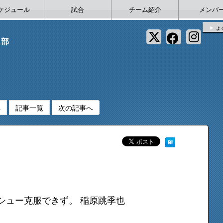
ケジュール
試合
チーム紹介
メンバ
よ
ス部
へ
記事一覧
次の記事へ
シュー克服できず。 稲原跳季也