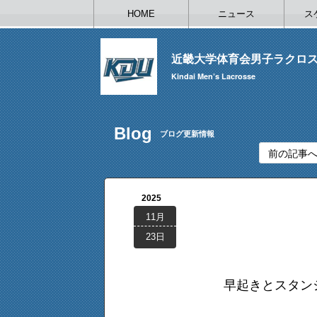
HOME
ニュース
ス
近畿大学体育会男子ラクロ
Kindai Men’s Lacrosse
Blog
ブログ更新情報
前の記事
2025
11月
23日
早起きとスタン