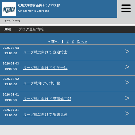
近畿大学体育会男子ラクロス部
Kindai Men’s Lacrosse
ホーム
Blog
Blog ブログ更新情報
« 前へ
1
2
3
次へ »
2026-08-04
>
リーグ戦に向けて 森迫怜士
19:00:00
2026-08-03
>
リーグ戦に向けて 中矢一汰
19:00:00
2026-08-02
>
リーグ戦向けて 津川倫
19:00:00
2026-08-01
>
リーグ戦に向けて 斎藤健二郎
19:00:00
2026-07-31
>
リーグ戦に向けて 梁川晃伸
19:00:00