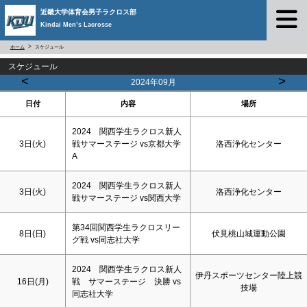
近畿大学体育会男子ラクロス部
Kindai Men’s Lacrosse
ホーム
スケジュール
スケジュール
<
>
2024年09月
日付
内容
場所
2024 関西学生ラクロス新人
3日(火)
戦サマーステージ vs京都大学
洛西浄化センター
A
2024 関西学生ラクロス新人
3日(火)
洛西浄化センター
戦サマーステージ vs関西大学
第34回関西学生ラクロスリー
8日(
日
)
伏見桃山城運動公園
グ戦 vs同志社大学
2024 関西学生ラクロス新人
伊丹スポーツセンター陸上競
16日(月)
戦 サマーステージ 決勝 vs
技場
同志社大学