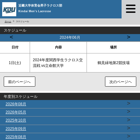
近畿大学体育会男子ラクロス部
Kindai Men’s Lacrosse
ホーム
スケジュール
スケジュール
<
>
2024年06月
日付
内容
場所
2024年度関西学生ラクロス交
1日(
土
)
鶴見緑地第2競技場
流戦 vs立命館大学
前のページへ
次のページヘ
年度別スケジュール
>
2026年08月
>
2026年05月
>
2025年10月
>
2025年09月
>
2025年08月