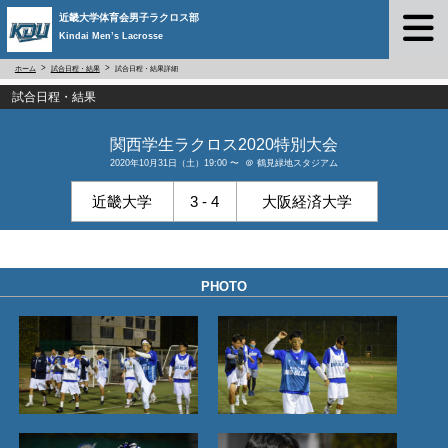
近畿大学体育会男子ラクロス部
Kindai Men’s Lacrosse
ホーム
試合日程・結果
試合日程・結果詳細
試合日程・結果
関西学生ラクロス2020特別大会
2020年10月31日（土）19:00 〜 ＠ 鶴見緑地スタジアム
近畿大学
3 - 4
大阪経済大学
PHOTO