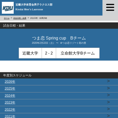
近畿大学体育会男子ラクロス部
Kindai Men’s Lacrosse
ホーム
試合日程・結果
試合日程・結果詳細
試合日程・結果
つま恋 Spring cup Bチーム
2020年2月22日（土） 〜 ＠つま恋リゾート彩の里
近畿大学
2 - 2
立命館大学Bチーム
年度別スケジュール
>
2026年
>
2025年
>
2024年
>
2023年
>
2022年
>
2021年