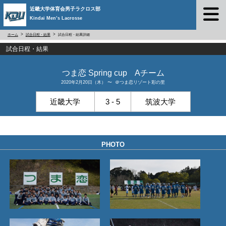
近畿大学体育会男子ラクロス部
Kindai Men’s Lacrosse
ホーム
試合日程・結果
試合日程・結果詳細
試合日程・結果
つま恋 Spring cup Aチーム
2020年2月20日（木） 〜 ＠つま恋リゾート彩の里
近畿大学
3 - 5
筑波大学
PHOTO