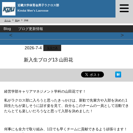
近畿大学体育会男子ラクロス部
Kindai Men’s Lacrosse
ホーム
Blog
詳細
Blog ブログ更新情報
<
>
2026-7-4
リリース
新入生ブログ13 山田花
経営学部キャリアマネジメント学科の山田花です！
私がラクロス部に入ろうと思ったきっかけは、新歓で先輩方や入部を決めた1
回生たちが楽しそうに話す姿を見て、自分もこのチームの一員として活動でき
たらとても楽しいだろうなと思って入部を決めました！
何事にも全力で取り組み、1日でも早くチームに貢献できるよう頑張ります！