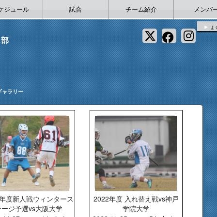
ケジュール
試合
チーム紹介
メンバ
よ
ス部
ギャラリー
22年度新人戦ウィンタース
2022年度 入れ替え戦vs神戸
テージ予選vs大阪大学
学院大学