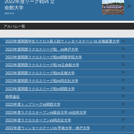
2022年度リーグ戦vs 立
>
命館大学
2022.9.12
アルバム一覧
>
2023年度関西学生ラクロス新人戦ウィンターステージ vs 京都産業大学
>
2023年度関西ラクロスリーグ戦 vs神戸大学
>
2023年度関西ラクロスリーグ戦vs関西学院大学
>
2023年度関西ラクロスリーグ戦 vs立命館大学
>
2023年度関西ラクロスリーグ戦vs京都大学
>
2023年度関西ラクロスリーグ戦vs同志社大学
>
2023年度関西ラクロスリーグ戦vs関西大学
>
静岡遠征
>
2023年度トップリーグvs関西大学
>
2023年度ラクロスオープンvs龍谷大学 vs信州大学
>
2023年度ラクロスオープンvs同志社大学
>
2022年度ウィンターステージvs 甲南大学・神戸大学