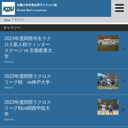
近畿大学体育会男子ラクロス部
Kindai Men’s Lacrosse
ホーム
ギャラリー
ギャラリー
2023年度関西学生ラク
ロス新人戦ウィンター
>
ステージ vs 京都産業大
学
2023.12.9
2023年度関西ラクロス
>
リーグ戦 vs神戸大学
2023.10.1
2023年度関西ラクロス
リーグ戦vs関西学院大
>
学
2023.9.18