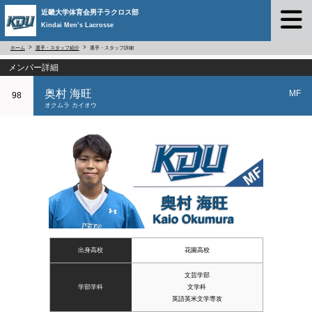
近畿大学体育会男子ラクロス部
Kindai Men’s Lacrosse
ホーム
選手・スタッフ紹介
選手・スタッフ詳細
メンバー詳細
奥村 海旺
MF
98
オクムラ カイオウ
出身高校
花園高校
文芸学部
学部学科
文学科
英語英米文学専攻