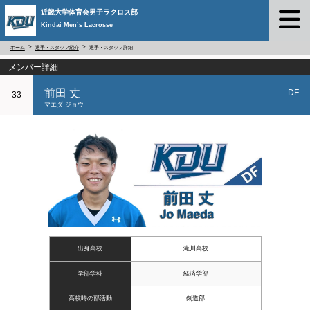
近畿大学体育会男子ラクロス部
Kindai Men’s Lacrosse
ホーム
選手・スタッフ紹介
選手・スタッフ詳細
メンバー詳細
前田 丈
DF
33
マエダ ジョウ
出身高校
滝川高校
学部学科
経済学部
高校時の部活動
剣道部