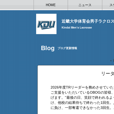
HOME
ニュース
ス
近畿大学体育会男子ラクロ
Kindai Men’s Lacrosse
Blog
ブログ更新情報
«
リーダ
2026年度TRリーダーを務めさせて
ご支援をいただいているOBOGの皆様
げます。''最後の日、笑顔で終われるよ
け、他校の結果待ちで終わった1回生。
に負け、一部奪還できなかった3回生。こ