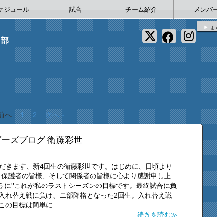
ケジュール
試合
チーム紹介
メンバ
よ
ス部
 前へ
1
2
次へ »
ーズブログ 衛藤彩世
いただきます、新4回生の衛藤彩世です。はじめに、日頃より
、保護者の皆様、そして関係者の皆様に心より感謝申し上
うに''これが私のラストシーズンの目標です。最終試合に負
入れ替え戦に負け、二部降格となった2回生。入れ替え戦
の目標は簡単に...
続きを読む≫